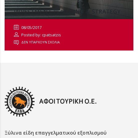
INVESTMENT PLANNING & STRATEGY
08/05/2017
Posted by: cpatsatzis
ΔΕΝ ΥΠΆΡΧΟΥΝ ΣΧΌΛΙΑ
Ξύλινα είδη επαγγελματικού εξοπλισμού